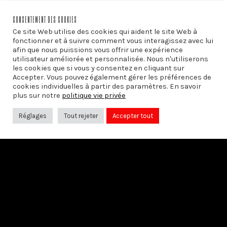
CONSENTEMENT DES COOKIES
Ce site Web utilise des cookies qui aident le site Web à
fonctionner et à suivre comment vous interagissez avec lui
afin que nous puissions vous offrir une expérience
utilisateur améliorée et personnalisée. Nous n'utiliserons
les cookies que si vous y consentez en cliquant sur
Accepter. Vous pouvez également gérer les préférences de
cookies individuelles à partir des paramètres. En savoir
plus sur notre
politique vie privée
Réglages
Tout rejeter
Accepter tout
SUIVEZ-NOUS SUR:
Avec le soutien du
Centre du Cinéma et de l’Audiovisuel de la
Fédération Wallonie-Bruxelles