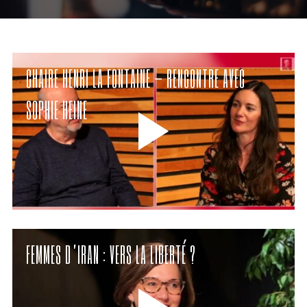
CHAIRE HENRI LA FONTAINE – RENCONTRE AVEC
SOPHIE HEINE
FEMMES D’IRAN : VERS LA LIBERTÉ ?