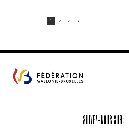
POSTS
1
2
3
PAGINATION
SUIVEZ-NOUS SUR: