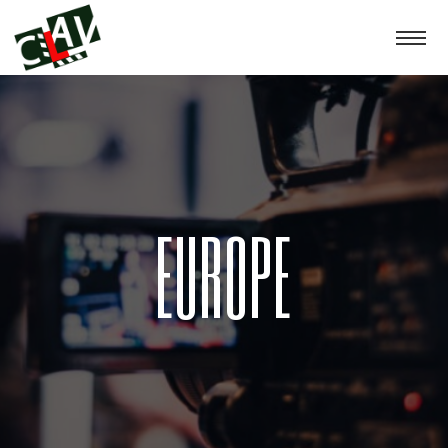
EUROPE