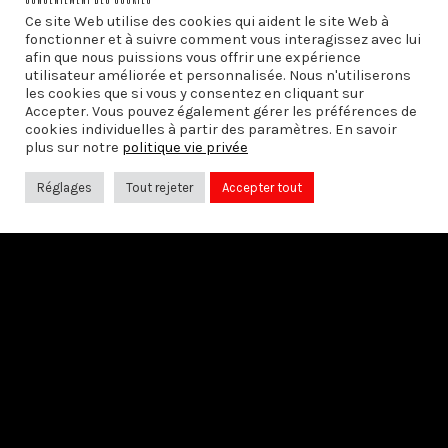
Ce site Web utilise des cookies qui aident le site Web à
fonctionner et à suivre comment vous interagissez avec lui
afin que nous puissions vous offrir une expérience
utilisateur améliorée et personnalisée. Nous n'utiliserons
les cookies que si vous y consentez en cliquant sur
Accepter. Vous pouvez également gérer les préférences de
cookies individuelles à partir des paramètres. En savoir
plus sur notre
politique vie privée
Réglages
Tout rejeter
Accepter tout
PRÉCÉDENT
LES RENCONTRES ÉLISÉE RECLUS