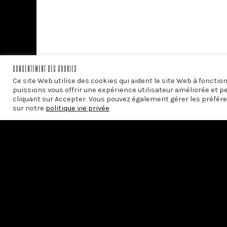
CONSENTEMENT DES COOKIES
Ce site Web utilise des cookies qui aident le site Web à foncti
puissions vous offrir une expérience utilisateur améliorée et p
cliquant sur Accepter. Vous pouvez également gérer les préfére
sur notre
politique vie privée