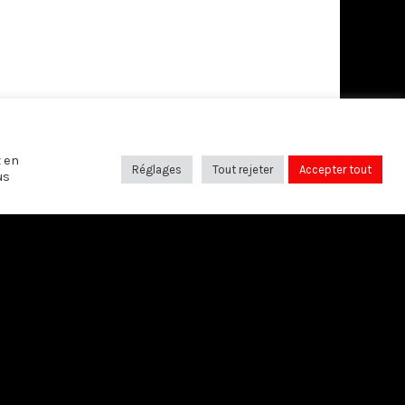
z en
Réglages
Tout rejeter
Accepter tout
us
SUIVEZ-NOUS SUR: