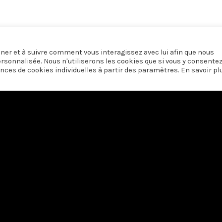
onner et à suivre comment vous interagissez avec lui afin que nous
ersonnalisée. Nous n'utiliserons les cookies que si vous y consente
nces de cookies individuelles à partir des paramètres. En savoir pl
 soutien du
Centre du Cinéma et de l’Audiovisuel de la Fédération Wallonie-
Nous contacter
·
Vie privée
© Centre Laïque de l'Audiovisuel