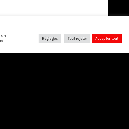
z en
Réglages
Tout rejeter
Accepter tout
us
SUIVEZ-NOUS SUR:
Bruxelles