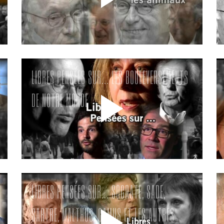
LIBRES PENSÉES SUR… LES BOULEVERSEMENTS
DE NOTRE MONDE
LIBRES PENSÉES SUR… SOCRATE, SADE,
SARTRE, MALTHUS, CAMUS ET LES AUTRES