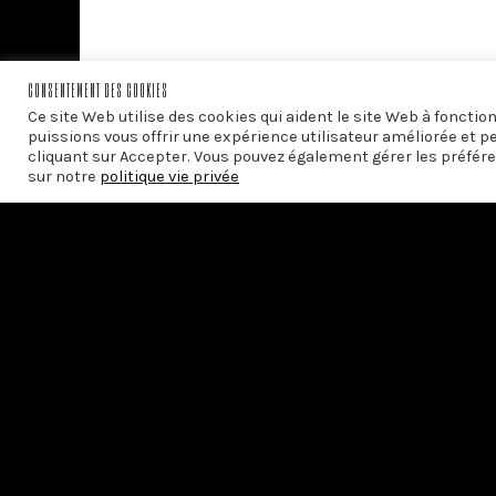
CONSENTEMENT DES COOKIES
Ce site Web utilise des cookies qui aident le site Web à foncti
puissions vous offrir une expérience utilisateur améliorée et p
cliquant sur Accepter. Vous pouvez également gérer les préfére
sur notre
politique vie privée
Avec le