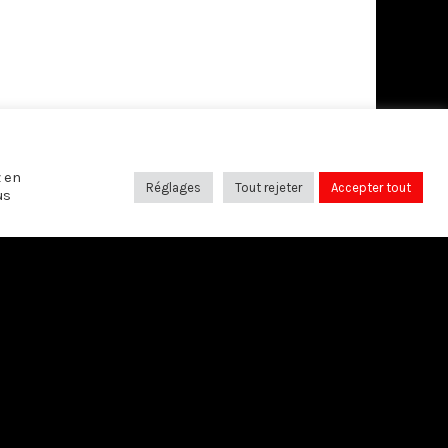
z en
Réglages
Tout rejeter
Accepter tout
us
SUIVEZ-NOUS SUR: