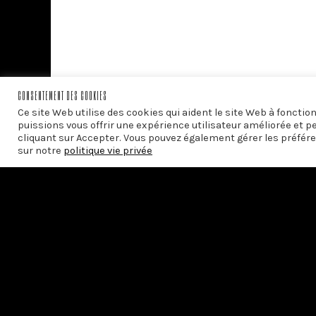
CONSENTEMENT DES COOKIES
Ce site Web utilise des cookies qui aident le site Web à foncti
puissions vous offrir une expérience utilisateur améliorée et p
cliquant sur Accepter. Vous pouvez également gérer les préfére
sur notre
politique vie privée