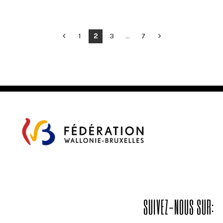
POSTS
1
2
3
…
7
PAGINATION
SUIVEZ-NOUS SUR: