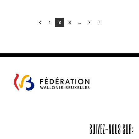
POSTS
1
2
3
…
7
PAGINATION
SUIVEZ-NOUS SUR: