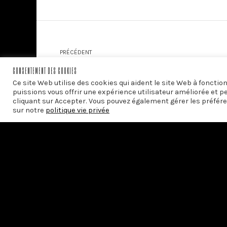
PRÉCÉDENT
Bulle, une wasserette mobile
CONSENTEMENT DES COOKIES
Ce site Web utilise des cookies qui aident le site Web à foncti
puissions vous offrir une expérience utilisateur améliorée et p
cliquant sur Accepter. Vous pouvez également gérer les préfére
sur notre
politique vie privée
Avec le