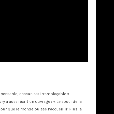
ispensable, chacun est irremplaçable ».
ry a aussi écrit un ouvrage : « Le souci de la
our que le monde puisse l’accueillir. Plus la