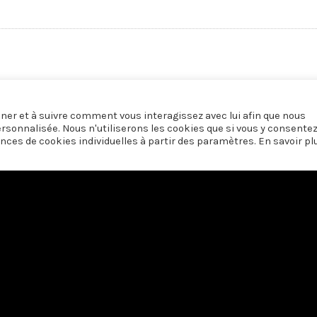
onner et à suivre comment vous interagissez avec lui afin que nous
ersonnalisée. Nous n'utiliserons les cookies que si vous y consente
nces de cookies individuelles à partir des paramètres. En savoir pl
 soutien du
Centre du Cinéma et de l’Audiovisuel de la Fédération Wallonie-