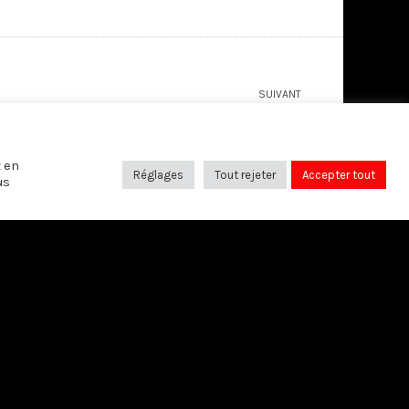
SUIVANT
Libres pensées sur… les animaux
z en
Réglages
Tout rejeter
Accepter tout
us
SUIVEZ-NOUS SUR:
Bruxelles