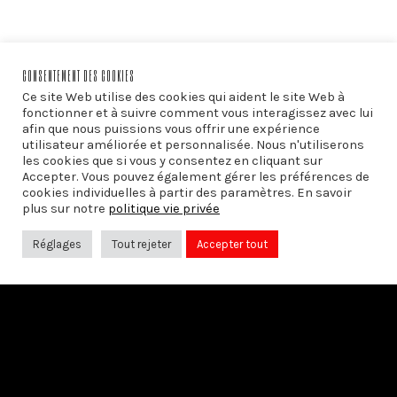
CONSENTEMENT DES COOKIES
Ce site Web utilise des cookies qui aident le site Web à
fonctionner et à suivre comment vous interagissez avec lui
afin que nous puissions vous offrir une expérience
utilisateur améliorée et personnalisée. Nous n'utiliserons
les cookies que si vous y consentez en cliquant sur
Accepter. Vous pouvez également gérer les préférences de
cookies individuelles à partir des paramètres. En savoir
plus sur notre
politique vie privée
PRÉCÉDENT
Réglages
Tout rejeter
Accepter tout
Le contrat de cohabitation légale
SUIVANT
Les Territoires de la Mémoire