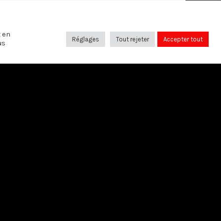
SUIVANT
Entretien avec Bernard Maris
z en
Réglages
Tout rejeter
Accepter tout
us
SUIVEZ-NOUS SUR:
Bruxelles