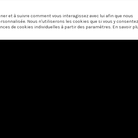
onner et à suivre comment vous interagissez avec lui afin que nous
ersonnalisée. Nous n'utiliserons les cookies que si vous y consente
nces de cookies individuelles à partir des paramètres. En savoir pl
 soutien du
Centre du Cinéma et de l’Audiovisuel de la Fédération Wallonie-
Nous contacter
·
Vie privée
© Centre Laïque de l'Audiovisuel