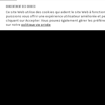
CONSENTEMENT DES COOKIES
PRÉCÉDENT
Mardi noir à l’ULB – Interview du recteur
Ce site Web utilise des cookies qui aident le site Web à foncti
puissions vous offrir une expérience utilisateur améliorée et p
cliquant sur Accepter. Vous pouvez également gérer les préfére
sur notre
politique vie privée
Avec le