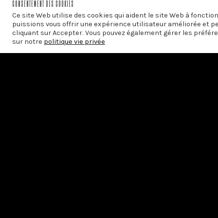
CONSENTEMENT DES COOKIES
PRÉCÉDENT
Ce site Web utilise des cookies qui aident le site Web à foncti
CHAIRE HENRI LA FONTAINE – RENCONTRE AV
puissions vous offrir une expérience utilisateur améliorée et p
cliquant sur Accepter. Vous pouvez également gérer les préfére
sur notre
politique vie privée
Avec le