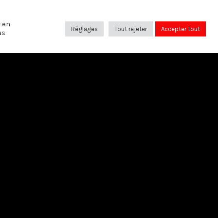
SUIVANT
 PSYCHANALYSE : AUX CONFINS DE LA PSYCHÉ
z en
Réglages
Tout rejeter
Accepter tout
us
SUIVEZ-NOUS SUR:
Bruxelles