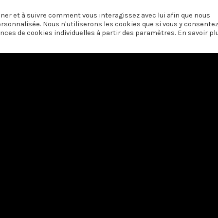
onner et à suivre comment vous interagissez avec lui afin que nous
EC GABRIEL GALICE
RELIGION ET
ersonnalisée. Nous n'utiliserons les cookies que si vous y consente
nces de cookies individuelles à partir des paramètres. En savoir pl
 soutien du
Centre du Cinéma et de l’Audiovisuel de la Fédération Wallonie-
Nous contacter
·
Vie privée
© Centre Laïque de l'Audiovisuel