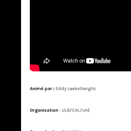
Animé par :
Eddy caekelberghs
Organisation
: ULB/CAL/UAE