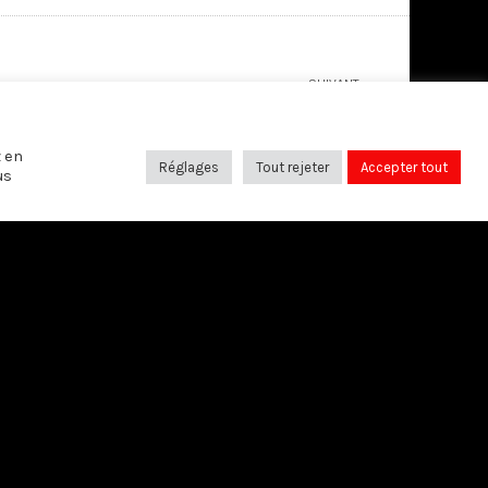
SUIVANT
Les laïques et la mort
z en
Réglages
Tout rejeter
Accepter tout
us
SUIVEZ-NOUS SUR:
Bruxelles