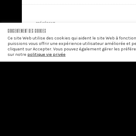
PRÉCÉDENT
CONSENTEMENT DES COOKIES
Entretien avec André Comte-Sponville et Henr
Ce site Web utilise des cookies qui aident le site Web à foncti
puissions vous offrir une expérience utilisateur améliorée et p
cliquant sur Accepter. Vous pouvez également gérer les préfére
sur notre
politique vie privée
Avec le