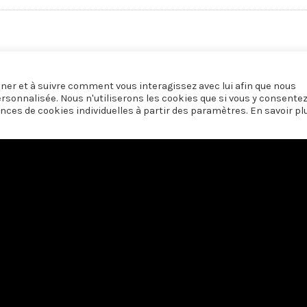
i Peña-Ruiz
onner et à suivre comment vous interagissez avec lui afin que nous
ersonnalisée. Nous n'utiliserons les cookies que si vous y consente
nces de cookies individuelles à partir des paramètres. En savoir pl
 soutien du
Centre du Cinéma et de l’Audiovisuel de la Fédération Wallonie-
Nous contacter
·
Vie privée