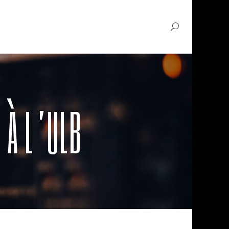
 À L’ULB