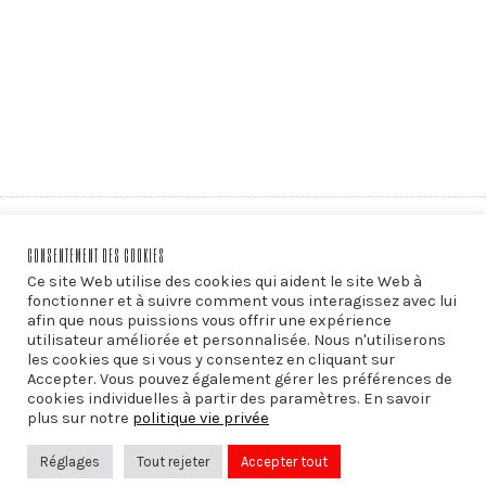
PRÉCÉDENT
CONSENTEMENT DES COOKIES
Libres pensées sur… la laïcité
Ce site Web utilise des cookies qui aident le site Web à
fonctionner et à suivre comment vous interagissez avec lui
afin que nous puissions vous offrir une expérience
utilisateur améliorée et personnalisée. Nous n'utiliserons
les cookies que si vous y consentez en cliquant sur
SUIVANT
Accepter. Vous pouvez également gérer les préférences de
Libres pensées sur… la Déclaration
cookies individuelles à partir des paramètres. En savoir
plus sur notre
politique vie privée
universelle des droits de l’Homme
Réglages
Tout rejeter
Accepter tout