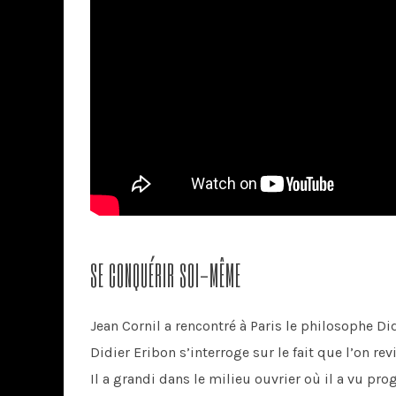
SE CONQUÉRIR SOI-MÊME
Jean Cornil a rencontré à Paris le philosophe Di
Didier Eribon s’interroge sur le fait que l’on rev
Il a grandi dans le milieu ouvrier où il a vu pr