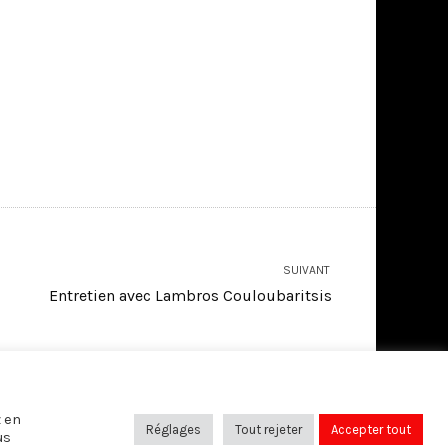
SUIVANT
Entretien avec Lambros Couloubaritsis
SUIVEZ-NOUS SUR:
z en
Réglages
Tout rejeter
Accepter tout
us