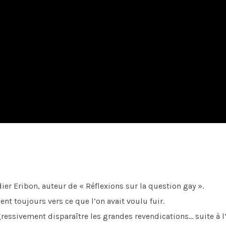
dier Eribon, auteur de « Réflexions sur la question gay ».
ient toujours vers ce que l’on avait voulu fuir.
ogressivement disparaître les grandes revendications… suite à l