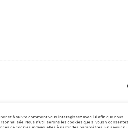
onner et à suivre comment vous interagissez avec lui afin que nous
ersonnalisée. Nous n'utiliserons les cookies que si vous y consente
nces de cookies individuelles à partir des paramètres. En savoir pl