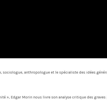
, sociologue, anthropologue et le spécialiste des idées généra
anité », Edgar Morin nous livre son analyse critique des grave