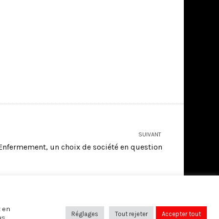
SUIVANT
Enfermement, un choix de société en question
SUIVEZ-NOUS SUR:
z en
Réglages
Tout rejeter
Accepter tout
us