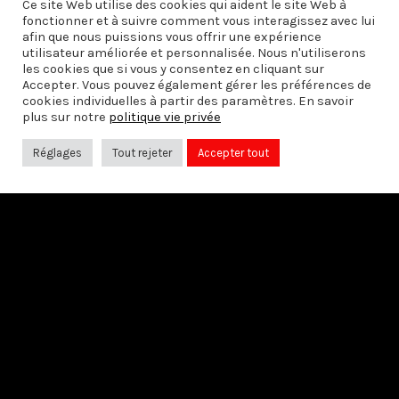
Ce site Web utilise des cookies qui aident le site Web à
fonctionner et à suivre comment vous interagissez avec lui
afin que nous puissions vous offrir une expérience
PRÉCÉDENT
utilisateur améliorée et personnalisée. Nous n'utiliserons
Entretien avec Pascal Picq
les cookies que si vous y consentez en cliquant sur
Accepter. Vous pouvez également gérer les préférences de
cookies individuelles à partir des paramètres. En savoir
plus sur notre
politique vie privée
SUIVANT
Réglages
Tout rejeter
Accepter tout
Rencontres à Auschwitz