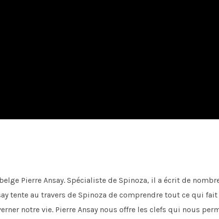
 belge Pierre Ansay. Spécialiste de Spinoza, il a écrit de nom
ay tente au travers de Spinoza de comprendre tout ce qui fait
ner notre vie. Pierre Ansay nous offre les clefs qui nous p