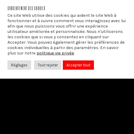
CONSENTEMENT DES COOKIES
Ce site Web utilise des cookies qui aident le site Web à
fonctionner et à suivre comment vous interagissez avec lui
afin que nous puissions vous offrir une expérience
utilisateur améliorée et personnalisée. Nous n'utiliserons
les cookies que si vous y consentez en cliquant sur
Accepter. Vous pouvez également gérer les préférences de
cookies individuelles à partir des paramètres. En savoir
plus sur notre
politique vie privée
Réglages
Tout rejeter
Accepter tout
PRÉCÉDENT
LE 20ÈME ANNIVERSAIRE DU CEPULB
SUIVANT
Libres pensées sur… la laïcité