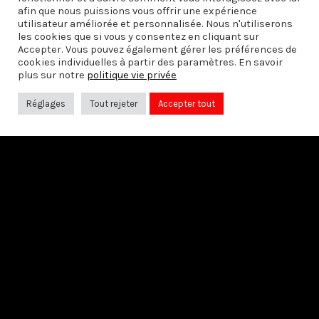
afin que nous puissions vous offrir une expérience
utilisateur améliorée et personnalisée. Nous n'utiliserons
PRÉCÉDENT
les cookies que si vous y consentez en cliquant sur
Entretien avec Michel Onfray
Accepter. Vous pouvez également gérer les préférences de
cookies individuelles à partir des paramètres. En savoir
plus sur notre
politique vie privée
Réglages
Tout rejeter
Accepter tout
SUIVANT
Rencontre avec Jean Ziegler