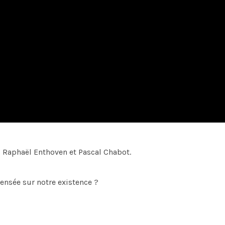
: Raphaël Enthoven et Pascal Chabot.
ensée sur notre existence ?