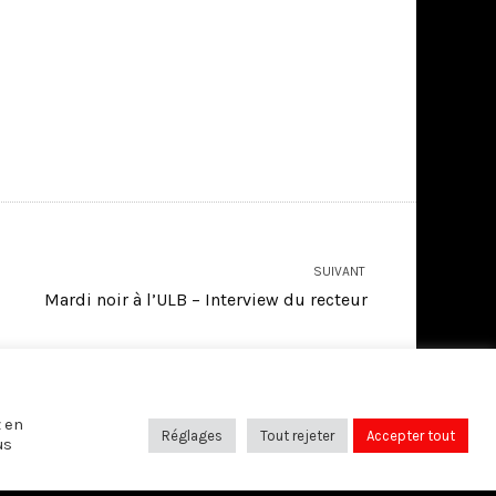
SUIVANT
Mardi noir à l’ULB – Interview du recteur
z en
SUIVEZ-NOUS SUR:
Réglages
Tout rejeter
Accepter tout
us