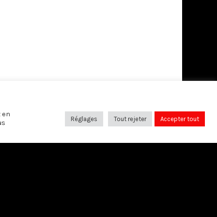
z en
Réglages
Tout rejeter
Accepter tout
us
SUIVANT
Le couteau et la pomme
SUIVEZ-NOUS SUR: