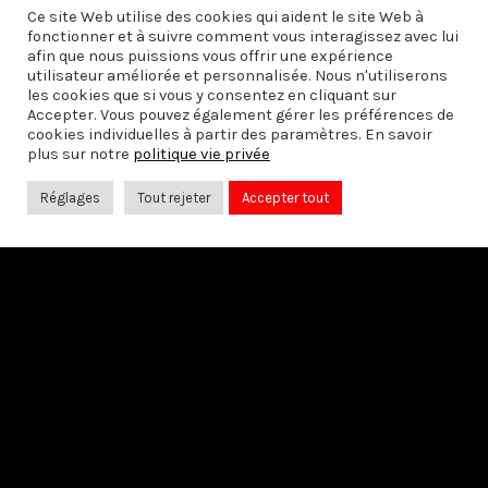
Ce site Web utilise des cookies qui aident le site Web à
fonctionner et à suivre comment vous interagissez avec lui
afin que nous puissions vous offrir une expérience
PRÉCÉDENT
utilisateur améliorée et personnalisée. Nous n'utiliserons
Le Mouvement laïque en Province de
les cookies que si vous y consentez en cliquant sur
Accepter. Vous pouvez également gérer les préférences de
Namur
cookies individuelles à partir des paramètres. En savoir
plus sur notre
politique vie privée
Réglages
Tout rejeter
Accepter tout
SUIVANT
Le Mouvement laïque à Bruxelles