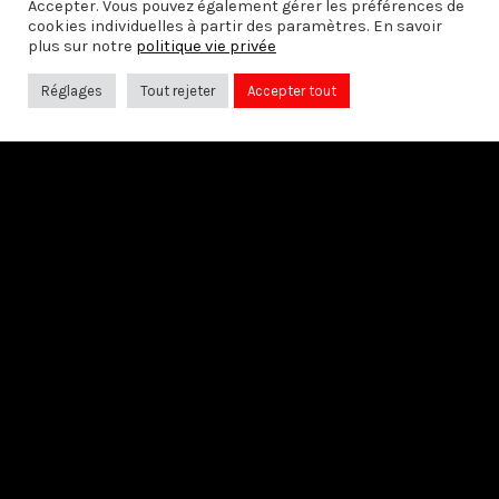
Accepter. Vous pouvez également gérer les préférences de
cookies individuelles à partir des paramètres. En savoir
plus sur notre
politique vie privée
Réglages
Tout rejeter
Accepter tout
SUIVEZ-NOUS SUR:
Avec le soutien du
Centre du Cinéma et de l’Audiovisuel de la
Fédération Wallonie-Bruxelles