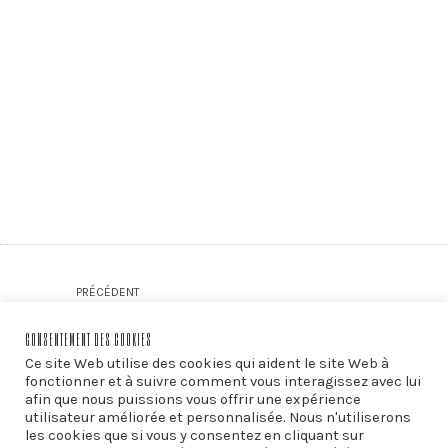
PRÉCÉDENT
La moitié silencieuse
CONSENTEMENT DES COOKIES
Ce site Web utilise des cookies qui aident le site Web à
fonctionner et à suivre comment vous interagissez avec lui
afin que nous puissions vous offrir une expérience
SUIVANT
utilisateur améliorée et personnalisée. Nous n'utiliserons
Et pourtant elle tourne
les cookies que si vous y consentez en cliquant sur