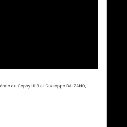
nérale du Cepsy ULB et Giuseppe BALZANO,