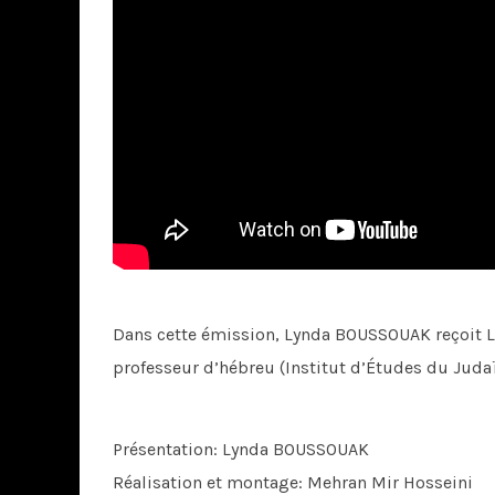
Dans cette émission, Lynda BOUSSOUAK reçoit L
professeur d’hébreu (Institut d’Études du Juda
Présentation: Lynda BOUSSOUAK
Réalisation et montage: Mehran Mir Hosseini