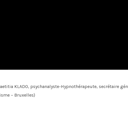
aetitia KLADO, psychanalyste-Hypnothérapeute, secrétaire gé
ïsme – Bruxelles)