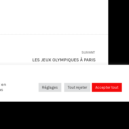
SUIVANT
LES JEUX OLYMPIQUES À PARIS
z en
Réglages
Tout rejeter
Accepter tout
us
SUIVEZ-NOUS SUR: