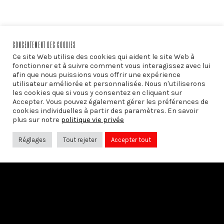
CONSENTEMENT DES COOKIES
Ce site Web utilise des cookies qui aident le site Web à
PRÉCÉDENT
fonctionner et à suivre comment vous interagissez avec lui
afin que nous puissions vous offrir une expérience
QUESTIONS À LA LAÏCITÉ (volet 1)
utilisateur améliorée et personnalisée. Nous n'utiliserons
les cookies que si vous y consentez en cliquant sur
Accepter. Vous pouvez également gérer les préférences de
cookies individuelles à partir des paramètres. En savoir
plus sur notre
politique vie privée
SUIVANT
QUESTIONS À LA LAÏCITÉ (volet 2)
Réglages
Tout rejeter
Accepter tout