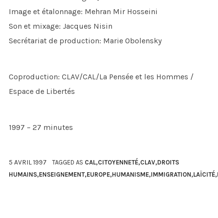
Image et étalonnage: Mehran Mir Hosseini
Son et mixage: Jacques Nisin
Secrétariat de production: Marie Obolensky
Coproduction: CLAV/CAL/La Pensée et les Hommes /
Espace de Libertés
1997 – 27 minutes
5 AVRIL 1997
TAGGED AS
CAL
,
CITOYENNETÉ
,
CLAV
,
DROITS
HUMAINS
,
ENSEIGNEMENT
,
EUROPE
,
HUMANISME
,
IMMIGRATION
,
LAÏCITÉ
,