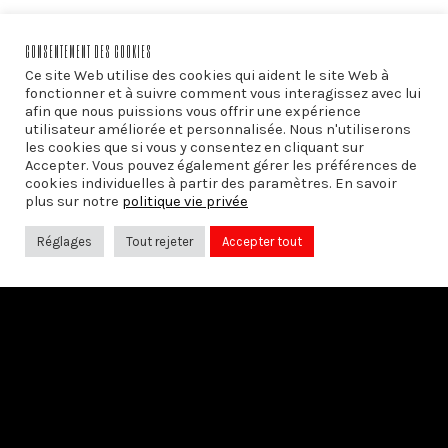
CONSENTEMENT DES COOKIES
Ce site Web utilise des cookies qui aident le site Web à
fonctionner et à suivre comment vous interagissez avec lui
PRÉCÉDENT
afin que nous puissions vous offrir une expérience
Max et les chemins de la science
utilisateur améliorée et personnalisée. Nous n'utiliserons
les cookies que si vous y consentez en cliquant sur
Accepter. Vous pouvez également gérer les préférences de
cookies individuelles à partir des paramètres. En savoir
plus sur notre
politique vie privée
SUIVANT
À la recherche d’Alfred
Réglages
Tout rejeter
Accepter tout