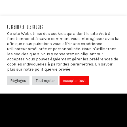
CONSENTEMENT DES COOKIES
Ce site Web utilise des cookies qui aident le site Web à
PRÉCÉDENT
fonctionner et à suivre comment vous interagissez avec lui
afin que nous puissions vous offrir une expérience
La Cité Sérine
utilisateur améliorée et personnalisée. Nous n'utiliserons
les cookies que si vous y consentez en cliquant sur
Accepter. Vous pouvez également gérer les préférences de
cookies individuelles à partir des paramètres. En savoir
plus sur notre
politique vie privée
SUIVANT
Entretien avec Odon Vallet et Alain
Réglages
Tout rejeter
Accepter tout
Finkielkraut