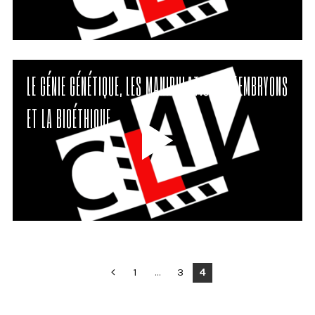
LE GÉNIE GÉNÉTIQUE, LES MANIPULATIONS D’EMBRYONS
ET LA BIOÉTHIQUE
POSTS
1
…
3
4