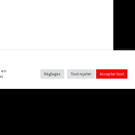
z en
Réglages
Tout rejeter
Accepter tout
us
SUIVANT
L’humanisme face aux fondamentalismes
SUIVEZ-NOUS SUR: