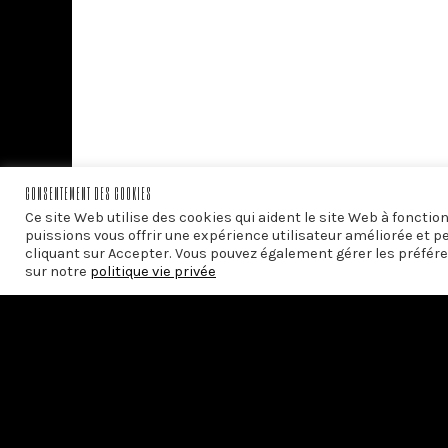
CONSENTEMENT DES COOKIES
Ce site Web utilise des cookies qui aident le site Web à foncti
puissions vous offrir une expérience utilisateur améliorée et p
cliquant sur Accepter. Vous pouvez également gérer les préfére
sur notre
politique vie privée
PRÉCÉDENT
À l’ombre des baobabs