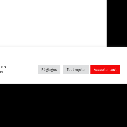
z en
Réglages
Tout rejeter
Accepter tout
us
SUIVANT
Apprendre pour demain
SUIVEZ-NOUS SUR: