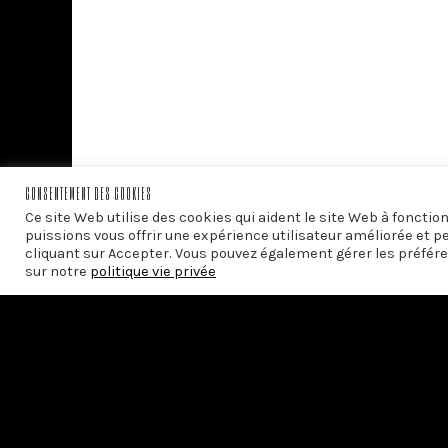
CONSENTEMENT DES COOKIES
Ce site Web utilise des cookies qui aident le site Web à foncti
puissions vous offrir une expérience utilisateur améliorée et p
cliquant sur Accepter. Vous pouvez également gérer les préfére
sur notre
politique vie privée
PRÉCÉDENT
La Fédération Humaniste Européenne