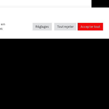
SUIVANT
Le CAL: 25 ans déjà
z en
Réglages
Tout rejeter
Accepter tout
us
SUIVEZ-NOUS SUR:
Bruxelles