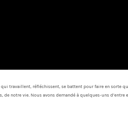
 travaillent, réfléchissent, se battent pour faire en sorte que
, de notre vie. Nous avons demandé à quelques-uns d’entre eux