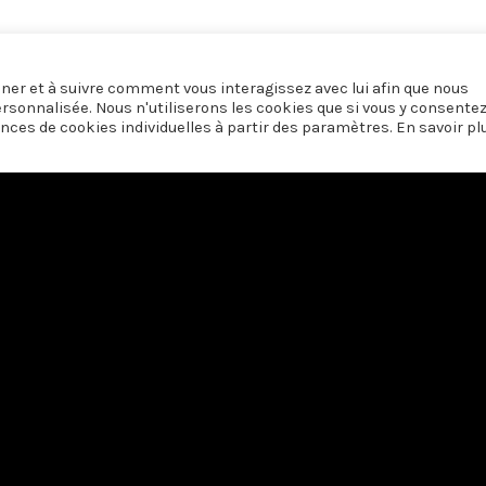
onner et à suivre comment vous interagissez avec lui afin que nous
ersonnalisée. Nous n'utiliserons les cookies que si vous y consente
nces de cookies individuelles à partir des paramètres. En savoir pl
 soutien du
Centre du Cinéma et de l’Audiovisuel de la Fédération Wallonie-
Nous contacter
·
Vie privée
© Centre Laïque de l'Audiovisuel