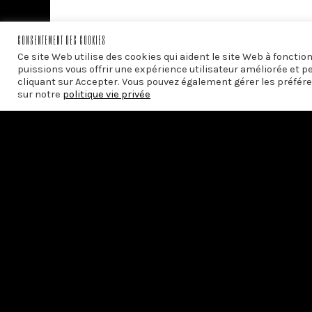
PRÉCÉDENT
CONSENTEMENT DES COOKIES
Ça ressemble à l’Italie
Ce site Web utilise des cookies qui aident le site Web à foncti
puissions vous offrir une expérience utilisateur améliorée et p
cliquant sur Accepter. Vous pouvez également gérer les préfére
sur notre
politique vie privée
Avec le