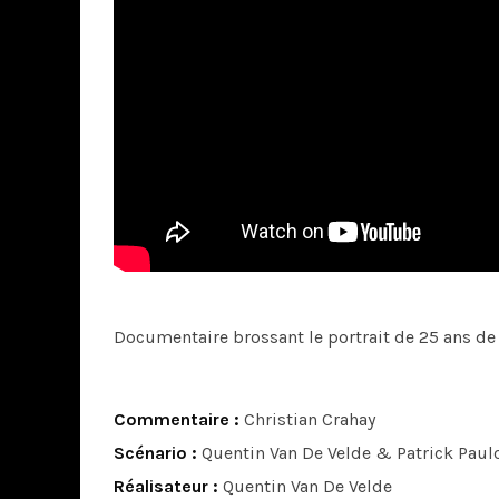
Documentaire brossant le portrait de 25 ans de l
Commentaire :
Christian Crahay
Scénario :
Quentin Van De Velde & Patrick Paul
Réalisateur :
Quentin Van De Velde