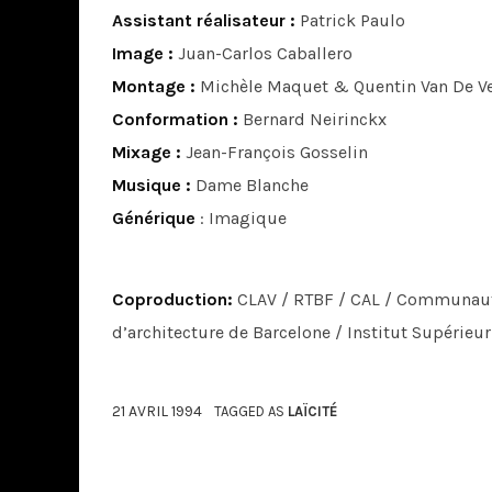
Assistant réalisateur :
Patrick Paulo
Image :
Juan-Carlos Caballero
Montage :
Michèle Maquet & Quentin Van De V
Conformation :
Bernard Neirinckx
Mixage :
Jean-François Gosselin
Musique :
Dame Blanche
Générique
: Imagique
Coproduction:
CLAV / RTBF / CAL / Communauté F
d’architecture de Barcelone / Institut Supérieu
21 AVRIL 1994
TAGGED AS
LAÏCITÉ