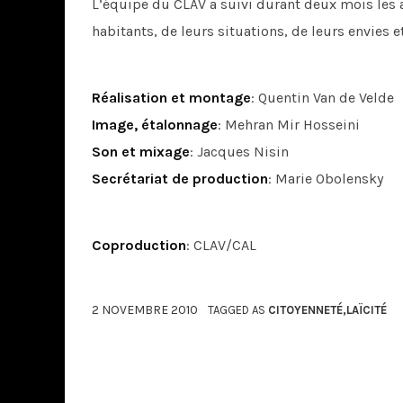
L’équipe du CLAV a suivi durant deux mois les ac
habitants, de leurs situations, de leurs envies e
Réalisation et montage
: Quentin Van de Velde
Image, étalonnage
: Mehran Mir Hosseini
Son et mixage
: Jacques Nisin
Secrétariat de production
: Marie Obolensky
Coproduction
: CLAV/CAL
2 NOVEMBRE 2010
TAGGED AS
CITOYENNETÉ
,
LAÏCITÉ