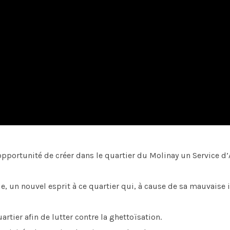
 l’opportunité de créer dans le quartier du Molinay un Service
ie, un nouvel esprit à ce quartier qui, à cause de sa mauvaise
rtier afin de lutter contre la ghettoïsation.