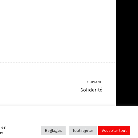
SUIVANT
Solidarité
SUIVEZ-NOUS SUR:
z en
Réglages
Tout rejeter
Accepter tout
us