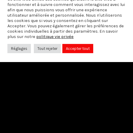
fonctionner et à suivre comment vous interagissez avec lui
afin que nous puissions vous offrir une expérience
utilisateur améliorée et personnalisée. Nous n'utiliserons
les cookies que si vous y consentez en cliquant sur
Accepter. Vous pouvez également gérer les préférences de
cookies individuelles à partir des paramètres. En savoir
plus sur notre
politique vie privée
Réglages
Tout rejeter
Accepter tout
PRÉCÉDENT
Congo, indépendance et laïcité
SUIVANT