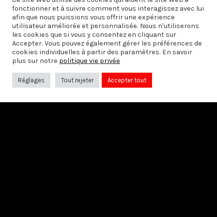
fonctionner et à suivre comment vous interagissez avec lui
afin que nous puissions vous offrir une expérience
utilisateur améliorée et personnalisée. Nous n'utiliserons
les cookies que si vous y consentez en cliquant sur
Accepter. Vous pouvez également gérer les préférences de
cookies individuelles à partir des paramètres. En savoir
plus sur notre
politique vie privée
Réglages
Tout rejeter
Accepter tout
PRÉCÉDENT
Et pourtant elle tourne
SUIVANT
Calinou