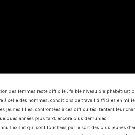
on des femmes reste difficile : faible niveau d’alphabétisatio
re à celle des hommes, conditions de travail difficiles en mili
s jeunes filles, confrontées à ces difficultés, tentent leur cha
 quelques années plus tard, encore plus démunies.
u l’exil et qui sont touchées par le sort des plus jeunes d’en