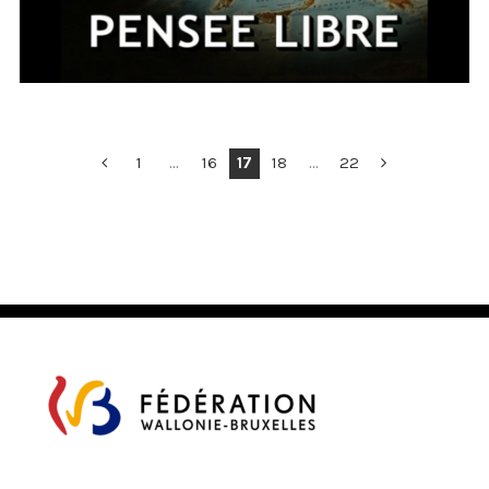
POSTS
1
…
16
17
18
…
22
PAGINATION